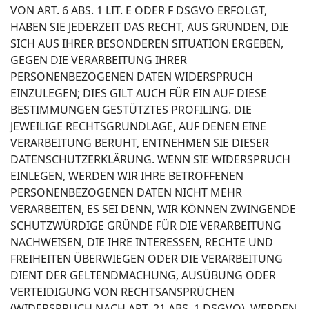
VON ART. 6 ABS. 1 LIT. E ODER F DSGVO ERFOLGT,
HABEN SIE JEDERZEIT DAS RECHT, AUS GRÜNDEN, DIE
SICH AUS IHRER BESONDEREN SITUATION ERGEBEN,
GEGEN DIE VERARBEITUNG IHRER
PERSONENBEZOGENEN DATEN WIDERSPRUCH
EINZULEGEN; DIES GILT AUCH FÜR EIN AUF DIESE
BESTIMMUNGEN GESTÜTZTES PROFILING. DIE
JEWEILIGE RECHTSGRUNDLAGE, AUF DENEN EINE
VERARBEITUNG BERUHT, ENTNEHMEN SIE DIESER
DATENSCHUTZERKLÄRUNG. WENN SIE WIDERSPRUCH
EINLEGEN, WERDEN WIR IHRE BETROFFENEN
PERSONENBEZOGENEN DATEN NICHT MEHR
VERARBEITEN, ES SEI DENN, WIR KÖNNEN ZWINGENDE
SCHUTZWÜRDIGE GRÜNDE FÜR DIE VERARBEITUNG
NACHWEISEN, DIE IHRE INTERESSEN, RECHTE UND
FREIHEITEN ÜBERWIEGEN ODER DIE VERARBEITUNG
DIENT DER GELTENDMACHUNG, AUSÜBUNG ODER
VERTEIDIGUNG VON RECHTSANSPRÜCHEN
(WIDERSPRUCH NACH ART. 21 ABS. 1 DSGVO). WERDEN